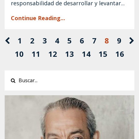
responsabilidad de desarrollar y levantar...
Continue Reading...
1
2
3
4
5
6
7
8
9
10
11
12
13
14
15
16